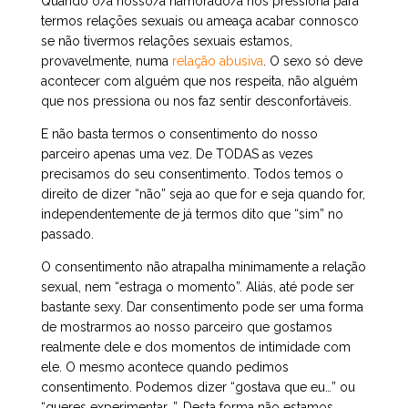
Quando o/a nosso/a namorado/a nos pressiona para
termos relações sexuais ou ameaça acabar connosco
se não tivermos relações sexuais estamos,
provavelmente, numa
relação abusiva
. O sexo só deve
acontecer com alguém que nos respeita, não alguém
que nos pressiona ou nos faz sentir desconfortáveis.
E não basta termos o consentimento do nosso
parceiro apenas uma vez. De TODAS as vezes
precisamos do seu consentimento. Todos temos o
direito de dizer “não” seja ao que for e seja quando for,
independentemente de já termos dito que “sim” no
passado.
O consentimento não atrapalha minimamente a relação
sexual, nem “estraga o momento”. Aliás, até pode ser
bastante sexy. Dar consentimento pode ser uma forma
de mostrarmos ao nosso parceiro que gostamos
realmente dele e dos momentos de intimidade com
ele. O mesmo acontece quando pedimos
consentimento. Podemos dizer “gostava que eu…” ou
“queres experimentar…”. Desta forma não estamos