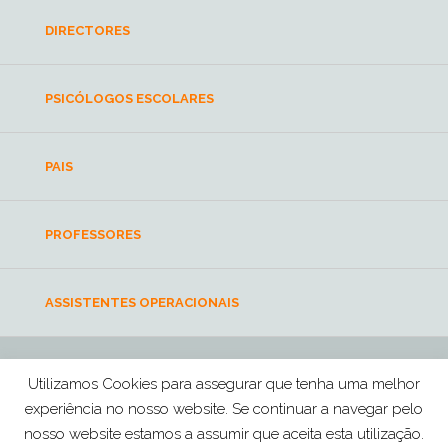
DIRECTORES
PSICÓLOGOS ESCOLARES
PAIS
PROFESSORES
ASSISTENTES OPERACIONAIS
Utilizamos Cookies para assegurar que tenha uma melhor
escolasaudavelmente@ordemdospsicologos.pt
experiência no nosso website. Se continuar a navegar pelo
Ordem dos Psicólogos Portugueses © 2026 Todos os direitos reservados
nosso website estamos a assumir que aceita esta utilização.