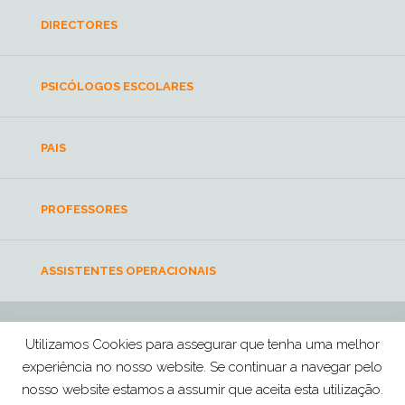
DIRECTORES
PSICÓLOGOS ESCOLARES
PAIS
PROFESSORES
ASSISTENTES OPERACIONAIS
Utilizamos Cookies para assegurar que tenha uma melhor
escolasaudavelmente@ordemdospsicologos.pt
experiência no nosso website. Se continuar a navegar pelo
Ordem dos Psicólogos Portugueses © 2026 Todos os direitos reservados
nosso website estamos a assumir que aceita esta utilização.