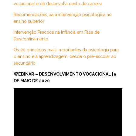
vocacional e de desenvolvimento de carreira
Recomendações para intervenção psicológica no
ensino superior
Intervenção Precoce na Infância em Fase de
Desconfinamento
Os 20 princípios mais importantes da psicologia para
o ensino e a aprendizagem, desde o pré-escolar ao
secundário
WEBINAR – DESENVOLVIMENTO VOCACIONAL | 5
DE MAIO DE 2020