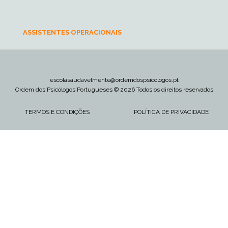
ASSISTENTES OPERACIONAIS
escolasaudavelmente@ordemdospsicologos.pt
Ordem dos Psicólogos Portugueses © 2026 Todos os direitos reservados
TERMOS E CONDIÇÕES
POLÍTICA DE PRIVACIDADE