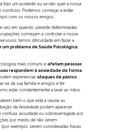
á tido um acidente ou se não quer a nossa
 o comboio. Podemos começar a evitar
tempo com os nossos amigos.
de vez em quando, perante determinadas
eocupações começam a controlar a nossa
ervosos, temos dificuldade em fazer a
r um problema de Saúde Psicológica
,
icológica mais comuns e
afetam pessoas
soas respondem à ansiedade de forma
 podem experienciar
ataques de pânico
lar-se da sua família e amigos e ter
como estar constantemente a lavar as mãos.
sabem bem o que está a causar as
urbação da Ansiedade podem aparecer
e confusa, assustada ou sobrecarregada por
pações por medo de não serem
a (por exemplo, serem consideradas fracas