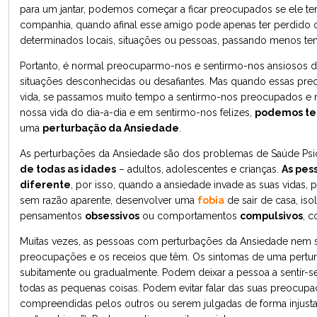
para um jantar, podemos começar a ficar preocupados se ele ter
companhia, quando afinal esse amigo pode apenas ter perdido
determinados locais, situações ou pessoas, passando menos 
Portanto, é normal preocuparmo-nos e sentirmo-nos ansiosos 
situações desconhecidas ou desafiantes. Mas quando essas pr
vida, se passamos muito tempo a sentirmo-nos preocupados e n
nossa vida do dia-a-dia e em sentirmo-nos felizes,
podemos te
uma
perturbação da Ansiedade
.
As perturbações da Ansiedade são dos problemas de Saúde Ps
de todas as idades
– adultos, adolescentes e crianças.
As pes
diferente
, por isso, quando a ansiedade invade as suas vidas,
sem razão aparente, desenvolver uma
fobia
de sair de casa, iso
pensamentos
obsessivos
ou comportamentos
compulsivos
, 
Muitas vezes, as pessoas com perturbações da Ansiedade nem 
preocupações e os receios que têm. Os sintomas de uma pert
subitamente ou gradualmente. Podem deixar a pessoa a sentir-s
todas as pequenas coisas. Podem evitar falar das suas preocu
compreendidas pelos outros ou serem julgadas de forma injust