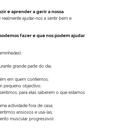
zir e aprender a gerir a nossa
realmente ajudar-nos a sentir bem e
 podemos fazer e que nos podem ajudar
caminhadas);
rante grande parte do dia;
guém em quem confiemos;
 pequeno objectivo;
 sentimos, para elas saberem o que estamos
uma actividade fora de casa;
sentimos ansiosos e usá-las;
nto muscular progressivo).