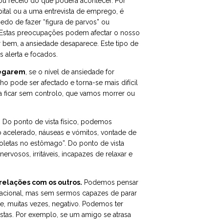
u receio do que poderá acontecer. Por
ital ou a uma entrevista de emprego, é
do de fazer “figura de parvos” ou
Estas preocupações podem afectar o nosso
r bem, a ansiedade desaparece. Este tipo de
s alerta e focados.
regarem
, se o nível de ansiedade for
 pode ser afectado e torna-se mais difícil
a ficar sem controlo, que vamos morrer ou
. Do ponto de vista físico, podemos
o acelerado, náuseas e vómitos, vontade de
oletas no estômago”. Do ponto de vista
ervosos, irritáveis, incapazes de relaxar e
relações com os outros.
Podemos pensar
racional, mas sem sermos capazes de parar
e, muitas vezes, negativo. Podemos ter
stas. Por exemplo, se um amigo se atrasa