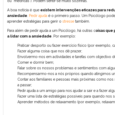
ou “medricas”). Podem sentir-se muito sozinhas.
A boa notícia é que
existem intervenções eficazes para redu
ansiedade
.
Pedir ajuda
é o primeiro passo. Um Psicólogo pode 
aprender estratégias para gerir o
stresse
também.
Para além de pedir ajuda a um Psicólogo, há outras c
oisas que
a lidar com a ansiedade
. Por exemplo:
Praticar desporto ou fazer exercício físico (por exemplo, 
Fazer alguma coisa que nos dê prazer;
Envolvermo-nos em actividades e tarefas com objectivo du
Comer e dormir bem;
Falar sobre os nossos problemas e sentimentos com al
Recompensarmo-nos a nós próprios quando atingimos um
Contar aos familiares e pessoas mais próximas como nos
a passar;
Pedir ajuda a um amigo para nos ajudar a sair e a fazer alg
Fazer uma lista de estratégias possíveis para quando nos 
Aprender métodos de relaxamento (por exemplo, relaxame