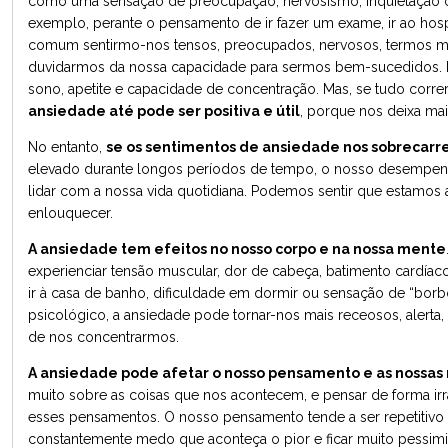
como uma sensação de preocupação, nervosismo, inquietação o
exemplo, perante o pensamento de ir fazer um exame, ir ao hosp
comum sentirmo-nos tensos, preocupados, nervosos, termos me
duvidarmos da nossa capacidade para sermos bem-sucedidos. 
sono, apetite e capacidade de concentração. Mas, se tudo corre
ansiedade até pode ser positiva e útil
, porque nos deixa mai
No entanto,
se os sentimentos de ansiedade nos sobrecar
elevado durante longos períodos de tempo, o nosso desempenho
lidar com a nossa vida quotidiana. Podemos sentir que estamos 
enlouquecer.
A ansiedade tem efeitos no nosso corpo e na nossa mente
experienciar tensão muscular, dor de cabeça, batimento cardíac
ir à casa de banho, dificuldade em dormir ou sensação de “borb
psicológico, a ansiedade pode tornar-nos mais receosos, alerta, n
de nos concentrarmos.
A ansiedade pode afetar o nosso pensamento e as nossas 
muito sobre as coisas que nos acontecem, e pensar de forma ir
esses pensamentos. O nosso pensamento tende a ser repetitivo 
constantemente medo que aconteça o pior e ficar muito pessimi