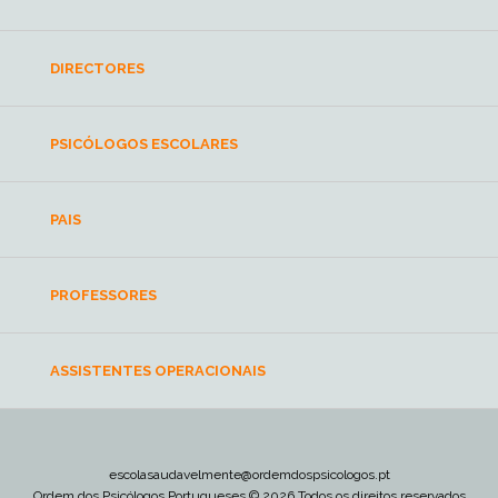
DIRECTORES
PSICÓLOGOS ESCOLARES
PAIS
PROFESSORES
ASSISTENTES OPERACIONAIS
escolasaudavelmente@ordemdospsicologos.pt
Ordem dos Psicólogos Portugueses © 2026 Todos os direitos reservados