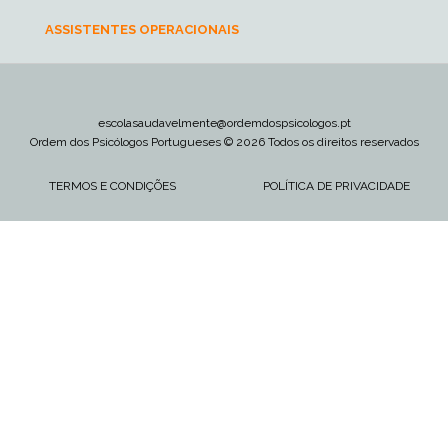
ASSISTENTES OPERACIONAIS
escolasaudavelmente@ordemdospsicologos.pt
Ordem dos Psicólogos Portugueses © 2026 Todos os direitos reservados
TERMOS E CONDIÇÕES
POLÍTICA DE PRIVACIDADE