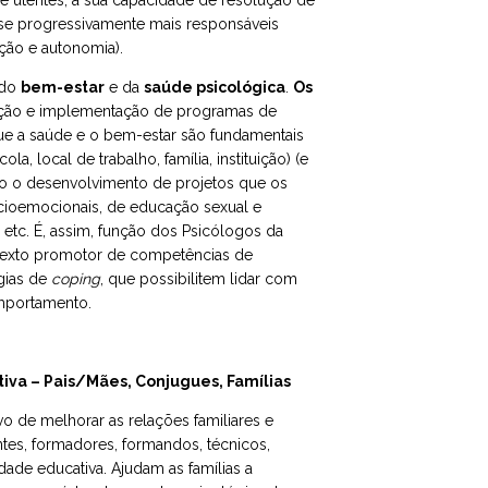
e utentes, a sua capacidade de resolução de
se progressivamente mais responsáveis
ção e autonomia).
 do
bem-estar
e da
saúde psicológica
.
Os
ção e implementação de programas de
e a saúde e o bem-estar são fundamentais
a, local de trabalho, família, instituição) (e
ção o desenvolvimento de projetos que os
ioemocionais, de educação sexual e
 etc. É, assim, função dos Psicólogos da
ntexto promotor de competências de
égias de
coping
, que possibilitem lidar com
omportamento.
iva – Pais/Mães, Conjugues, Famílias
o de melhorar as relações familiares e
antes, formadores, formandos, técnicos,
dade educativa. Ajudam as famílias a