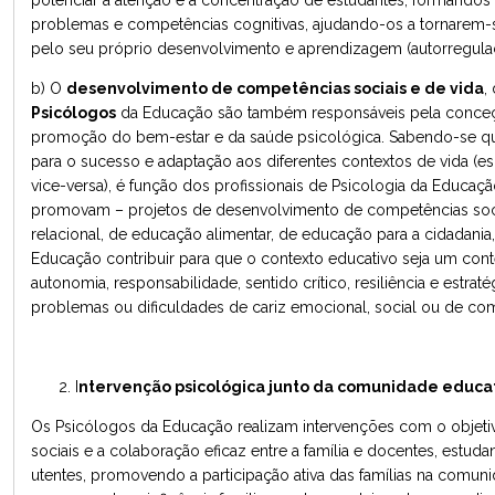
potenciar a atenção e a concentração de estudantes, formandos 
problemas e competências cognitivas, ajudando-os a tornarem-
pelo seu próprio desenvolvimento e aprendizagem (autorregula
b) O
desenvolvimento de competências sociais e de vida
,
Psicólogos
da Educação são também responsáveis pela conce
promoção do bem-estar e da saúde psicológica. Sabendo-se qu
para o sucesso e adaptação aos diferentes contextos de vida (escol
vice-versa), é função dos profissionais de Psicologia da Educa
promovam – projetos de desenvolvimento de competências soc
relacional, de educação alimentar, de educação para a cidadania,
Educação contribuir para que o contexto educativo seja um co
autonomia, responsabilidade, sentido crítico, resiliência e estrat
problemas ou dificuldades de cariz emocional, social ou de c
I
ntervenção psicológica junto da comunidade educat
Os Psicólogos da Educação realizam intervenções com o objetiv
sociais e a colaboração eficaz entre a família e docentes, estud
utentes, promovendo a participação ativa das famílias na comuni