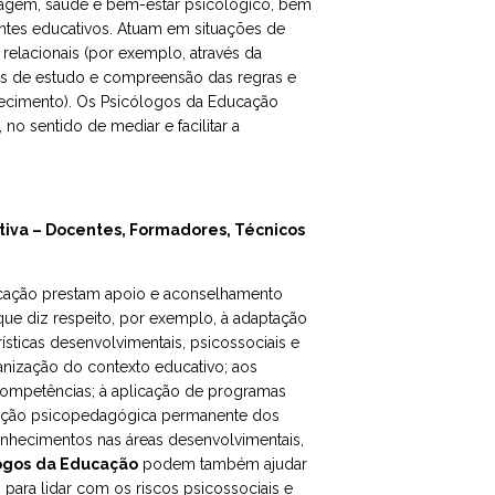
izagem, saúde e bem-estar psicológico, bem
tes educativos. Atuam em situações de
elacionais (por exemplo, através da
s de estudo e compreensão das regras e
hecimento). Os Psicólogos da Educação
 no sentido de mediar e facilitar a
tiva – Docentes, Formadores, Técnicos
ducação prestam apoio e aconselhamento
que diz respeito, por exemplo, à adaptação
ísticas desenvolvimentais, psicossociais e
anização do contexto educativo; aos
mpetências; à aplicação de programas
mação psicopedagógica permanente dos
onhecimentos nas áreas desenvolvimentais,
ogos
da Educação
podem também ajudar
para lidar com os riscos psicossociais e