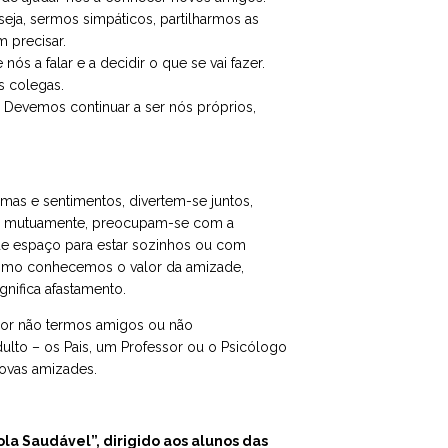
eja, sermos simpáticos, partilharmos as
m precisar.
s a falar e a decidir o que se vai fazer.
s colegas.
. Devemos continuar a ser nós próprios,
as e sentimentos, divertem-se juntos,
-se mutuamente, preocupam-se com a
e espaço para estar sozinhos ou com
omo conhecemos o valor da amizade,
nifica afastamento.
 por não termos amigos ou não
lto – os Pais, um Professor ou o Psicólogo
novas amizades.
ola Saudável”, dirigido aos alunos das