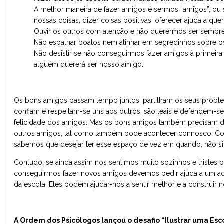
A melhor maneira de fazer amigos é sermos “amigos”, ou s
nossas coisas, dizer coisas positivas, oferecer ajuda a que
Ouvir os outros com atenção e não querermos ser sempre nó
Não espalhar boatos nem alinhar em segredinhos sobre o
Não desistir se não conseguirmos fazer amigos à primeira
alguém quererá ser nosso amigo.
Os bons amigos passam tempo juntos, partilham os seus problem
confiam e respeitam-se uns aos outros, são leais e defendem
felicidade dos amigos. Mas os bons amigos também precisam d
outros amigos, tal como também pode acontecer connosco. C
sabemos que desejar ter esse espaço de vez em quando, não sig
Contudo, se ainda assim nos sentimos muito sozinhos e tristes
conseguirmos fazer novos amigos devemos pedir ajuda a um adu
da escola. Eles podem ajudar-nos a sentir melhor e a construir 
A Ordem dos Psicólogos lançou o desafio “Ilustrar uma Esc