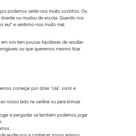
os podemos sentir-nos muito sozinhos. Ou
u doente ou mudou de escola. Quando nos
s eu!” e sentirmo-nos muito mal,
em nós tem poucas hipóteses de resultar.
amigáveis ou que queremos mesmo ficar
os começar por dizer “olá”, sorrir e
ao nosso lado na cantina ou para brincar
 jogar e perguntar se também podemos jogar
r.
amos.
pode ajudar-nos a conhecer novos amigos.