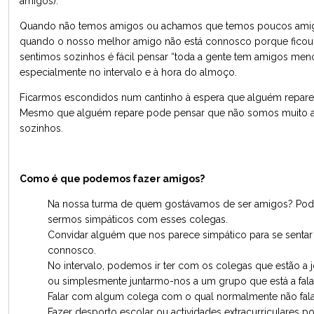
amigos).
Quando não temos amigos ou achamos que temos poucos amig
quando o nosso melhor amigo não está connosco porque fico
sentimos sozinhos é fácil pensar “toda a gente tem amigos meno
especialmente no intervalo e à hora do almoço.
Ficarmos escondidos num cantinho à espera que alguém repare 
Mesmo que alguém repare pode pensar que não somos muito 
sozinhos.
Como é que podemos fazer amigos?
Na nossa turma de quem gostávamos de ser amigos? Podem
sermos simpáticos com esses colegas.
Convidar alguém que nos parece simpático para se sentar 
connosco.
No intervalo, podemos ir ter com os colegas que estão a
ou simplesmente juntarmo-nos a um grupo que está a fala
Falar com algum colega com o qual normalmente não fal
Fazer desporto escolar ou actividades extracurriculares 