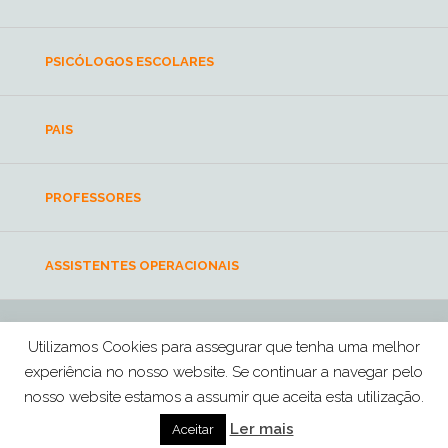
PSICÓLOGOS ESCOLARES
PAIS
PROFESSORES
ASSISTENTES OPERACIONAIS
Utilizamos Cookies para assegurar que tenha uma melhor
escolasaudavelmente@ordemdospsicologos.pt
experiência no nosso website. Se continuar a navegar pelo
Ordem dos Psicólogos Portugueses © 2026 Todos os direitos reservados
nosso website estamos a assumir que aceita esta utilização.
TERMOS E CONDIÇÕES
POLÍTICA DE PRIVACIDADE
Ler mais
Aceitar