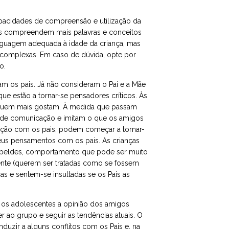
apacidades de compreensão e utilização da
as compreendem mais palavras e conceitos
inguagem adequada à idade da criança, mas
s complexas. Em caso de dúvida, opte por
o.
cam os pais. Já não consideram o Pai e a Mãe
que estão a tornar-se pensadores críticos. Às
e quem mais gostam. À medida que passam
 de comunicação e imitam o que os amigos
lação com os pais, podem começar a tornar-
 seus pensamentos com os pais. As crianças
ebeldes, comportamento que pode ser muito
ente (querem ser tratadas como se fossem
as e sentem-se insultadas se os Pais as
ra os adolescentes a opinião dos amigos
 ao grupo e seguir as tendências atuais. O
zir a alguns conflitos com os Pais e, na