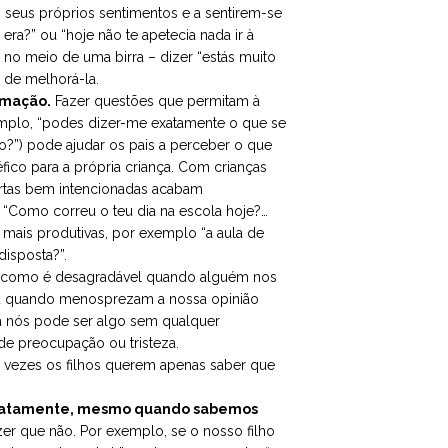
s seus próprios sentimentos e a sentirem-se
era?” ou “hoje não te apetecia nada ir à
á no meio de uma birra – dizer “estás muito
 de melhorá-la.
rmação.
Fazer questões que permitam à
emplo, “podes dizer-me exatamente o que se
o?”) pode ajudar os pais a perceber o que
fico para a própria criança. Com crianças
rtas bem intencionadas acabam
“Como correu o teu dia na escola hoje?…
 mais produtivas, por exemplo “a aula de
disposta?”.
como é desagradável quando alguém nos
s ou quando menosprezam a nossa opinião
ra nós pode ser algo sem qualquer
de preocupação ou tristeza.
s vezes os filhos querem apenas saber que
ediatamente, mesmo quando sabemos
zer que não. Por exemplo, se o nosso filho