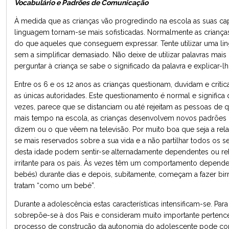
Vocabulário e Padrões de Comunicação
À medida que as crianças vão progredindo na escola as suas c
linguagem tornam-se mais sofisticadas. Normalmente as crianç
do que aqueles que conseguem expressar. Tente utilizar uma l
sem a simplificar demasiado. Não deixe de utilizar palavras mai
perguntar à criança se sabe o significado da palavra e explicar-lh
Entre os 6 e os 12 anos as crianças questionam, duvidam e criti
as únicas autoridades. Este questionamento é normal e significa 
vezes, parece que se distanciam ou até rejeitam as pessoas d
mais tempo na escola, as crianças desenvolvem novos padrões
dizem ou o que vêem na televisão. Por muito boa que seja a re
se mais reservados sobre a sua vida e a não partilhar todos os
desta idade podem sentir-se alternadamente dependentes ou r
irritante para os pais. Às vezes têm um comportamento depend
bebés) durante dias e depois, subitamente, começam a fazer birr
tratam “como um bebé”.
Durante a adolescência estas características intensificam-se. Pa
sobrepõe-se à dos Pais e consideram muito importante pertencer
processo de construção da autonomia do adolescente pode condu