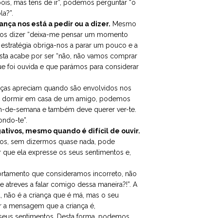
pois, mas tens de ir”, podemos perguntar “o
la?”.
ça nos está a pedir ou a dizer.
Mesmo
emos dizer “deixa-me pensar um momento
a estratégia obriga-nos a parar um pouco e a
sta acabe por ser “não, não vamos comprar
ue foi ouvida e que parámos para considerar
nças apreciam quando são envolvidos nos
ra dormir em casa de um amigo, podemos
 fim-de-semana e também deve querer ver-te.
ondo-te”.
ativos, mesmo quando é difícil de ouvir.
rmos, sem dizermos quase nada, pode
ar que ela expresse os seus sentimentos e,
rtamento que consideramos incorreto, não
atreves a falar comigo dessa maneira?!”. A
, não é a criança que é má, mas o seu
a mensagem que a criança é,
 seus sentimentos. Desta forma, podemos