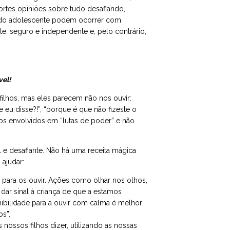
fortes opiniões sobre tudo desafiando,
r do adolescente podem ocorrer com
te, seguro e independente e, pelo contrário,
vel!
ilhos, mas eles parecem não nos ouvir:
ue eu disse?!”, “porque é que não fizeste o
os envolvidos em “lutas de poder” e não
l e desafiante. Não há uma receita mágica
ajudar:
o para os ouvir. Ações como olhar nos olhos,
dar sinal à criança de que a estamos
ibilidade para a ouvir com calma é melhor
os”.
nossos filhos dizer, utilizando as nossas