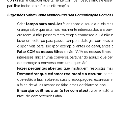
Comunicar e dialogar abertamente com os nossos filhos é essenc
partilhar ideias, opiniões e informação.
Sugestões Sobre Como Manter uma Boa Comunicação Com os F
Criar
tempo para ouvi-los
falar sobre o seu dia-a-dia e a
criança sabe que estamos realmente interessados e a ouvi
crescem já não passam tanto tempo connosco ou já não no
fazer um esforço para passar tempo a dialogar com elas a
disponíveis para isso (por exemplo, antes de deitar, antes d
Falar COM os nossos filhos
e não PARA os nossos filhos. 
interesses. Iniciar uma conversa partilhando aquilo que
de começar a conversa com uma questão).
Fazer perguntas abertas
, que impliquem respostas mai
Demonstrar que estamos realmente a escutar
: para
que estão a falar sobre as suas preocupações; expressar 
a falar; deixá-las acabar de falar, antes de falarmos nós.
Encorajar os filhos a ler (e ler com eles)
livros e histór
nível de competências atual.