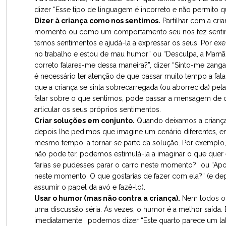
dizer “Esse tipo de linguagem é incorreto e não permito que
Dizer à criança como nos sentimos.
Partilhar com a cr
momento ou como um comportamento seu nos fez sentir
temos sentimentos e ajudá-la a expressar os seus. Por e
no trabalho e estou de mau humor” ou “Desculpa, a Mamã 
correto falares-me dessa maneira?”, dizer “Sinto-me zang
é necessário ter atenção de que passar muito tempo a fa
que a criança se sinta sobrecarregada (ou aborrecida) pel
falar sobre o que sentimos, pode passar a mensagem de 
articular os seus próprios sentimentos.
Criar soluções em conjunto.
Quando deixamos a criança
depois lhe pedimos que imagine um cenário diferentes, en
mesmo tempo, a tornar-se parte da solução. Por exemplo,
não pode ter, podemos estimulá-la a imaginar o que quer e
farias se pudesses parar o carro neste momento?” ou “Apo
neste momento. O que gostarias de fazer com ela?” (e dep
assumir o papel da avó e fazê-lo).
Usar o humor (mas não contra a criança).
Nem todos os 
uma discussão séria. Às vezes, o humor é a melhor saída.
imediatamente”, podemos dizer “Este quarto parece um la