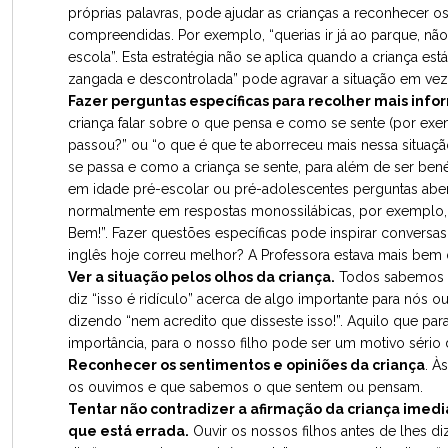
próprias palavras, pode ajudar as crianças a reconhecer o
compreendidas. Por exemplo, “querias ir já ao parque, não 
escola”. Esta estratégia não se aplica quando a criança est
zangada e descontrolada” pode agravar a situação em vez
Fazer perguntas específicas para recolher mais info
criança falar sobre o que pensa e como se sente (por ex
passou?” ou “o que é que te aborreceu mais nessa situaçã
se passa e como a criança se sente, para além de ser bené
em idade pré-escolar ou pré-adolescentes perguntas abe
normalmente em respostas monossilábicas, por exemplo, 
Bem!”. Fazer questões específicas pode inspirar conversas
inglês hoje correu melhor? A Professora estava mais bem 
Ver a situação pelos olhos da criança.
Todos sabemos 
diz “isso é ridículo” acerca de algo importante para nó
dizendo “nem acredito que disseste isso!”. Aquilo que pa
importância, para o nosso filho pode ser um motivo sério 
Reconhecer os sentimentos e opiniões da criança
. À
os ouvimos e que sabemos o que sentem ou pensam.
Tentar não contradizer a afirmação da criança im
que está errada.
Ouvir os nossos filhos antes de lhes di