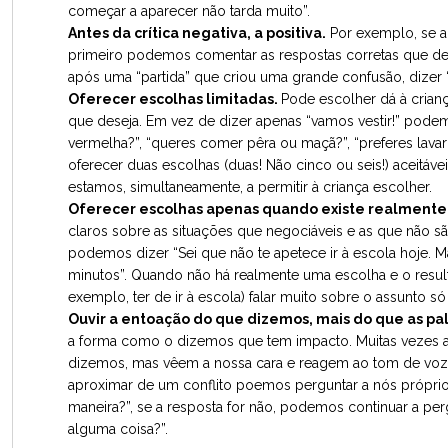
começar a aparecer não tarda muito”.
Antes da crítica negativa, a positiva.
Por exemplo, se a 
primeiro podemos comentar as respostas corretas que deu
após uma “partida” que criou uma grande confusão, dizer 
Oferecer escolhas limitadas.
Pode escolher dá à crian
que deseja. Em vez de dizer apenas “vamos vestir!” podemos
vermelha?”, “queres comer pêra ou maçã?”, “preferes lavar 
oferecer duas escolhas (duas! Não cinco ou seis!) aceitáv
estamos, simultaneamente, a permitir à criança escolher.
Oferecer escolhas apenas quando existe realmente 
claros sobre as situações que negociáveis e as que não são
podemos dizer “Sei que não te apetece ir à escola hoje. 
minutos”. Quando não há realmente uma escolha e o resul
exemplo, ter de ir à escola) falar muito sobre o assunto só 
Ouvir a entoação do que dizemos, mais do que as pal
a forma como o dizemos que tem impacto. Muitas vezes as 
dizemos, mas vêem a nossa cara e reagem ao tom de voz q
aproximar de um conflito poemos perguntar a nós próprio
maneira?”, se a resposta for não, podemos continuar a pe
alguma coisa?”.