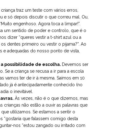
criança traz um teste com vários erros,
 e só depois discutir o que correu mal. Ou,
“Muito engenhoso. Agora toca a limpar!”.
ça um sentido de poder e controlo, que é o
 dizer “queres vestir a t-shirt azul ou a
os dentes primeiro ou vestir o pijama?”. Ao
eis e adequadas do nosso ponto de vista,
a possibilidade de escolha.
Devemos ser
. Se a criança se recusa a ir para a escola
Mas vamos ter de ir à mesma. Saímos em 10
tado já é antecipadamente conhecido (no
adia o inevitável.
avras.
Às vezes, não é o que dizemos, mas
crianças não estão a ouvir as palavras que
ue utilizamos. Se estamos a sentir o
s “gostaria que falassem comigo desta
rguntar-nos “estou zangado ou irritado com