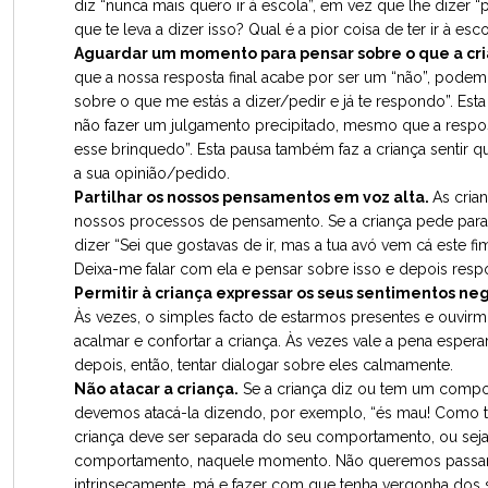
diz “nunca mais quero ir à escola”, em vez que lhe dizer “
que te leva a dizer isso? Qual é a pior coisa de ter ir à esco
Aguardar um momento para pensar sobre o que a crian
que a nossa resposta final acabe por ser um “não”, pod
sobre o que me estás a dizer/pedir e já te respondo”. Est
não fazer um julgamento precipitado, mesmo que a respo
esse brinquedo”. Esta pausa também faz a criança sentir q
a sua opinião/pedido.
Partilhar os nossos pensamentos em voz alta.
As cria
nossos processos de pensamento. Se a criança pede pa
dizer “Sei que gostavas de ir, mas a tua avó vem cá este
Deixa-me falar com ela e pensar sobre isso e depois resp
Permitir à criança expressar os seus sentimentos neg
Às vezes, o simples facto de estarmos presentes e ouvi
acalmar e confortar a criança. Às vezes vale a pena esper
depois, então, tentar dialogar sobre eles calmamente.
Não atacar a criança.
Se a criança diz ou tem um compo
devemos atacá-la dizendo, por exemplo, “és mau! Como te 
criança deve ser separada do seu comportamento, ou seja
comportamento, naquele momento. Não queremos passar 
intrinsecamente, má e fazer com que tenha vergonha dos