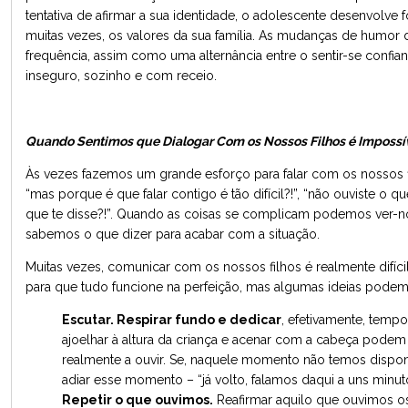
tentativa de afirmar a sua identidade, o adolescente desenvolve 
muitas vezes, os valores da sua família. As mudanças de humo
frequência, assim como uma alternância entre o sentir-se confian
inseguro, sozinho e com receio.
Quando Sentimos que Dialogar Com os Nossos Filhos é Impossí
Às vezes fazemos um grande esforço para falar com os nossos f
“mas porque é que falar contigo é tão difícil?!”, “não ouviste o q
que te disse?!”. Quando as coisas se complicam podemos ver-n
sabemos o que dizer para acabar com a situação.
Muitas vezes, comunicar com os nossos filhos é realmente difíci
para que tudo funcione na perfeição, mas algumas ideias podem 
Escutar. Respirar fundo e dedicar
, efetivamente, temp
ajoelhar à altura da criança e acenar com a cabeça podem 
realmente a ouvir. Se, naquele momento não temos dispon
adiar esse momento – “já volto, falamos daqui a uns minut
Repetir o que ouvimos.
Reafirmar aquilo que ouvimos os 