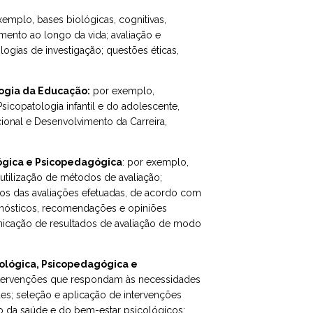
emplo, bases biológicas, cognitivas,
imento ao longo da vida; avaliação e
ogias de investigação; questões éticas,
logia da Educação:
por exemplo,
icopatologia infantil e do adolescente,
ional e Desenvolvimento da Carreira,
lógica e Psicopedagógica
: por exemplo,
 utilização de métodos de avaliação;
ados das avaliações efetuadas, de acordo com
agnósticos, recomendações e opiniões
nicação de resultados de avaliação de modo
cológica, Psicopedagógica e
ntervenções que respondam às necessidades
des; seleção e aplicação de intervenções
o da saúde e do bem-estar psicológicos;