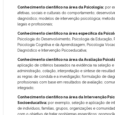
Conhecimento científico na área da Psicologia:
por ex
afetivas, sociais e culturais do comportamento; desenvolv
diagnóstico; modelos de intervenção psicológica; metodol
legais e profissionais;
Conhecimento científico na área específica da Psico
Psicologia do Desenvolvimento, Psicologia da Educação, Ps
Psicologia Cognitiva e da Aprendizagem, Psicologia Vocac
Diagnóstico e Intervenção Psicoeducativa;
Conhecimento científico na área da Avaliação Psico
aplicação de critérios baseados na evidência na seleção e
administração, cotação, interpretação e síntese de result
as regras de conduta e a investigação; formulação de di
profissionais com base em resultados de avaliação; comu
integrado;
Conhecimento científico na área da Intervenção Psi
Socioeducativa:
por exemplo, seleção e aplicação de i
de indivíduos, famílias, grupos, organizações e comunida
com o objetivo de tratar problemas específicos; promoçã