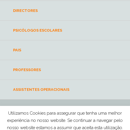
DIRECTORES
PSICÓLOGOS ESCOLARES
PAIS
PROFESSORES
ASSISTENTES OPERACIONAIS
Utilizamos Cookies para assegurar que tenha uma melhor
escolasaudavelmente@ordemdospsicologos.pt
experiência no nosso website. Se continuar a navegar pelo
Ordem dos Psicólogos Portugueses © 2026 Todos os direitos reservados
nosso website estamos a assumir que aceita esta utilização.